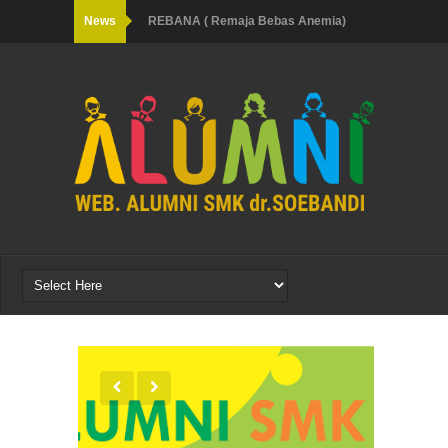
News
REBANA ( Remaja Bebas Anemia)
Kartini Masa Kini: Bukan Sekadar
Busana, Tapi Pola Pikir Juara
Padat, Serius, dan Penuh Harapan:
Potret Kegiatan Kelas XII SMK dr.
SOEBANDI
PERSAMI KKRI 2026
KABAR GEMBIRA dari SISWA-SISWI
SMK dr. SOEBANDI
PENGUATAN KEWIRAAN & AKSES
KEBEKERJAAN LUAR NEGERI