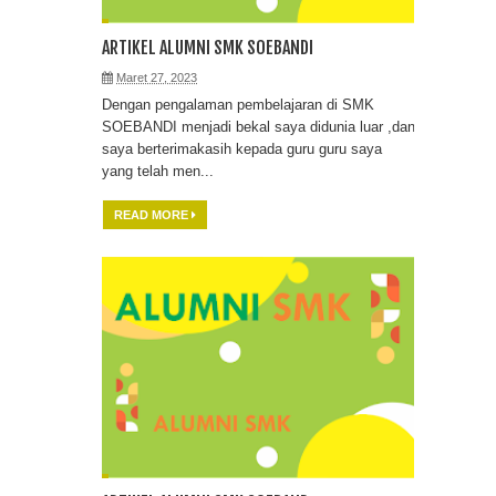
KECAMATAN PATRANG JUARA
ARTIKEL ALUMNI SMK SOEBANDI
Maret 27, 2023
BIJAK BERSOSIAL MEDIA
Dengan pengalaman pembelajaran di SMK
SOEBANDI menjadi bekal saya didunia luar ,dan
BERSAMA POLSEK PATRANG
saya berterimakasih kepada guru guru saya
yang telah men...
SMK dr. SOEBANDI MENJADI
READ MORE
BAGIAN DARI KEGIATAN
JUMBARA MEWAKILI KONTINGEN
JEMBER
MANAJEMEN K3LH
MENAULADANI SIFAT SIFAT NABI
MUHAMMAD SAW