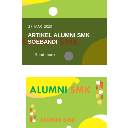
HARI GURU NASIONAL
KEDISIPLINAN LANGKAH AWAL
27
MAR
2023
MENJADI SUKSES
ARTIKEL ALUMNI SMK
BELAJAR KEAMANAN UNTUK
SOEBANDI
KESELAMATAN (MANAJEMEN
Read more
K3LH)
PASOEBA BERSINAR
KOKURIKULER TEKNOLOGI
LABORATORIUM MEDIS
WISMANATYA BERSINAR
SAKA BHAKTI HUSADA